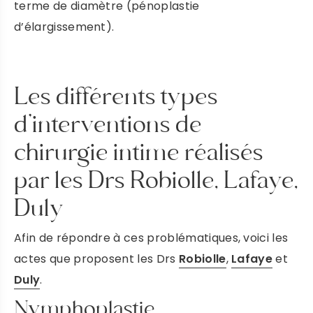
Prendre rendez-vous
terme de diamètre (pénoplastie
d’élargissement).
DR ROBIOLLE
Les différents types
PRENDRE RENDEZ-VOUS
d’interventions de
DR DULY
chirurgie intime réalisés
par les Drs Robiolle, Lafaye,
PRENDRE RENDEZ VOUS
Duly
DR LAFAYE
Afin de répondre à ces problématiques, voici les
actes que proposent les Drs
Robiolle
,
Lafaye
et
Duly
.
PRENDRE RENDEZ-VOUS
Nymphoplastie