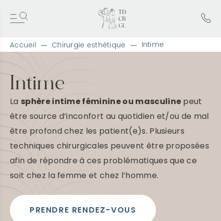
Intime
Accueil
Chirurgie esthétique
A
l
l
Intime
e
r
La
sphère intime féminine ou masculine
peut
d
i
être source d’inconfort au quotidien et/ou de mal
r
être profond chez les patient(e)s. Plusieurs
e
c
techniques chirurgicales peuvent être proposées
t
e
afin de répondre à ces problématiques que ce
m
soit chez la femme et chez l’homme.
e
n
t
a
PRENDRE RENDEZ-VOUS
u