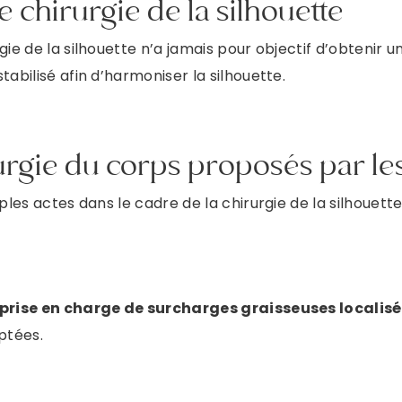
e chirurgie de la silhouette
Prendre rendez-vous
ie de la silhouette n’a jamais pour objectif d’obtenir une
 stabilisé afin d’harmoniser la silhouette.
DR ROBIOLLE
urgie du corps proposés par le
PRENDRE RENDEZ-VOUS
ples actes dans le cadre de la chirurgie de la silhouett
DR DULY
PRENDRE RENDEZ VOUS
prise en charge de surcharges graisseuses localis
ptées.
DR LAFAYE
PRENDRE RENDEZ-VOUS