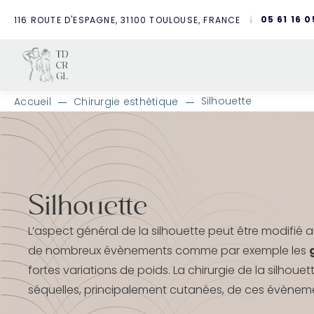
05 61 16 0
116 ROUTE D'ESPAGNE, 31100 TOULOUSE, FRANCE
Silhouette
Accueil
Chirurgie esthétique
A
l
l
e
r
d
Silhouette
i
r
e
L’aspect général de la silhouette peut être modifié 
c
de nombreux évènements comme par exemple les
t
e
fortes variations de poids. La chirurgie de la silhouet
m
séquelles, principalement cutanées, de ces évènem
e
n