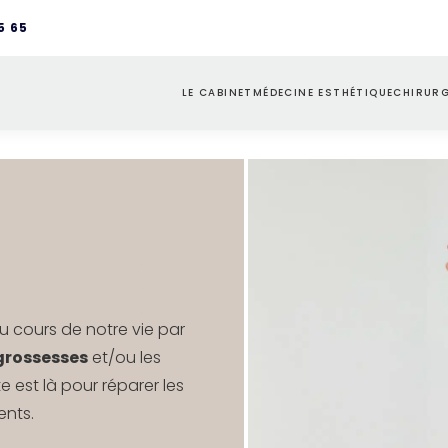
5 65
LE CABINET
MÉDECINE ESTHÉTIQUE
CHIRURG
L’ÉQUIPE
INJECTIONS
VISA
D
PARCOURS PATIENT
TRAITEMENTS LASERS
SEINS
D
PLATEAU TECHNIQUE
REMODELAGE CUTANÉ
SILH
D
INTI
au cours de notre vie par
grossesses
et/ou les
te est là pour réparer les
ents.