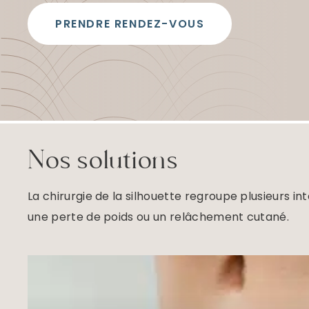
t
a
PRENDRE RENDEZ-VOUS
u
c
o
n
t
e
n
u
Nos solutions
La chirurgie de la silhouette regroupe plusieurs i
une perte de poids ou un relâchement cutané.