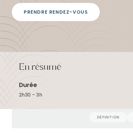
t
a
PRENDRE RENDEZ-VOUS
u
c
o
n
t
e
n
u
En résumé
Durée
2h30 – 3h
DÉFINITION