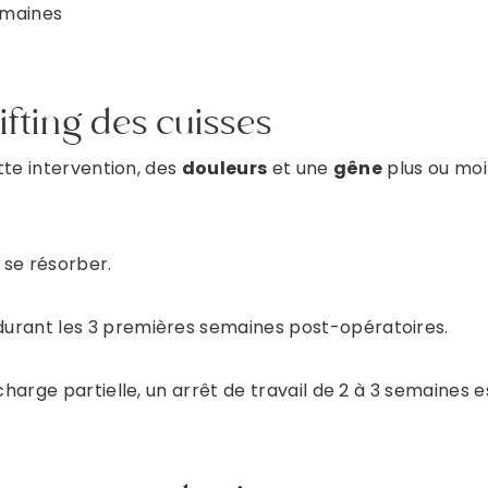
emaines
PRENDRE RENDEZ-VOUS
ifting des cuisses
DR DULY
tte intervention, des
douleurs
et une
gêne
plus ou moi
PRENDRE RENDEZ VOUS
 se résorber.
DR LAFAYE
urant les 3 premières semaines post-opératoires.
PRENDRE RENDEZ-VOUS
arge partielle, un arrêt de travail de 2 à 3 semaines e