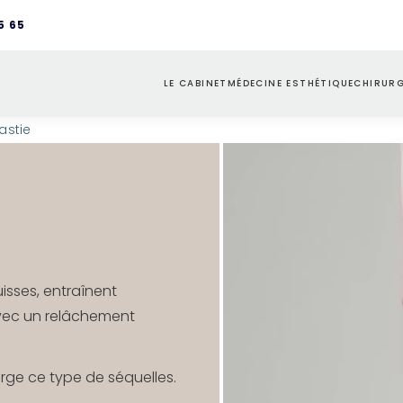
5 65
LE CABINET
MÉDECINE ESTHÉTIQUE
CHIRURG
L’ÉQUIPE
INJECTIONS
VISA
D
astie
PARCOURS PATIENT
TRAITEMENTS LASERS
SEINS
D
PLATEAU TECHNIQUE
REMODELAGE CUTANÉ
SILH
D
INTI
isses, entraînent
vec un relâchement
arge ce type de séquelles.