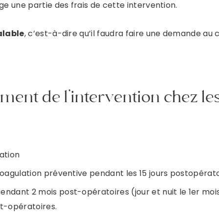
 une partie des frais de cette intervention.
alable
, c’est-à-dire qu’il faudra faire une demande au c
ement de l’intervention chez le
sation
coagulation préventive pendant les 15 jours postopérato
Prendre rendez-vous
ndant 2 mois post-opératoires (jour et nuit le 1er moi
t-opératoires.
DR ROBIOLLE