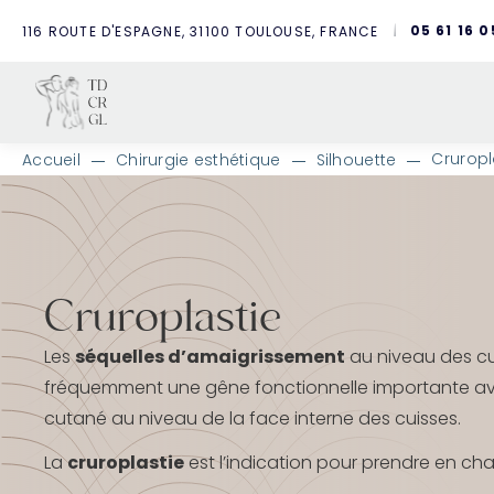
05 61 16 0
116 ROUTE D'ESPAGNE, 31100 TOULOUSE, FRANCE
Cruropl
Accueil
Chirurgie esthétique
Silhouette
A
l
l
e
r
d
Cruroplastie
i
r
e
Les
séquelles d’amaigrissement
au niveau des cu
c
fréquemment une gêne fonctionnelle importante a
t
e
cutané au niveau de la face interne des cuisses.
m
e
La
cruroplastie
est l’indication pour prendre en ch
n