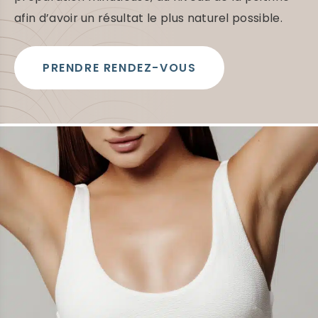
u
c
afin d’avoir un résultat le plus naturel possible.
o
n
t
PRENDRE RENDEZ-VOUS
e
n
u