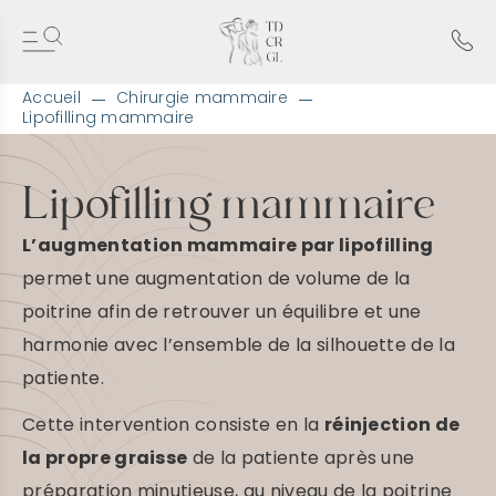
Accueil
Chirurgie mammaire
Lipofilling mammaire
A
l
l
Lipofilling mammaire
e
r
L’augmentation mammaire par lipofilling
d
i
permet une augmentation de volume de la
r
poitrine afin de retrouver un équilibre et une
e
c
harmonie avec l’ensemble de la silhouette de la
t
e
patiente.
m
e
Cette intervention consiste en la
réinjection de
n
la propre graisse
de la patiente après une
t
a
préparation minutieuse, au niveau de la poitrine