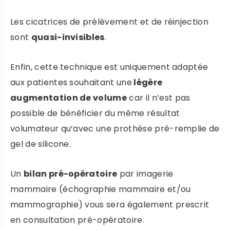
Les cicatrices de prélèvement et de réinjection
sont
quasi-invisibles
.
Enfin, cette technique est uniquement adaptée
aux patientes souhaitant une
légère
augmentation de volume
car il n’est pas
possible de bénéficier du même résultat
Prendre rendez-vous
volumateur qu’avec une prothèse pré-remplie de
gel de silicone.
DR ROBIOLLE
Un
bilan pré-opératoire
par imagerie
mammaire (échographie mammaire et/ou
PRENDRE RENDEZ-VOUS
mammographie) vous sera également prescrit
en consultation pré-opératoire.
DR DULY