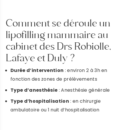
PRENDRE RENDEZ VOUS
Comment se déroule un
lipofilling mammaire au
DR LAFAYE
cabinet des Drs Robiolle,
Lafaye et Duly ?
PRENDRE RENDEZ-VOUS
Durée d’intervention
: environ 2 à 3h en
fonction des zones de prélèvements
Type d’anesthésie
: Anesthésie générale
Type d’hospitalisation
: en chirurgie
ambulatoire ou 1 nuit d’hospitalisation